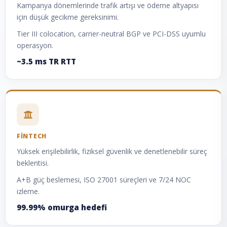
Kampanya dönemlerinde trafik artışı ve ödeme altyapısı
için düşük gecikme gereksinimi.
Tier III colocation, carrier-neutral BGP ve PCI-DSS uyumlu
operasyon.
~3.5 ms TR RTT
FINTECH
Yüksek erişilebilirlik, fiziksel güvenlik ve denetlenebilir süreç
beklentisi.
A+B güç beslemesi, ISO 27001 süreçleri ve 7/24 NOC
izleme.
99.99% omurga hedefi