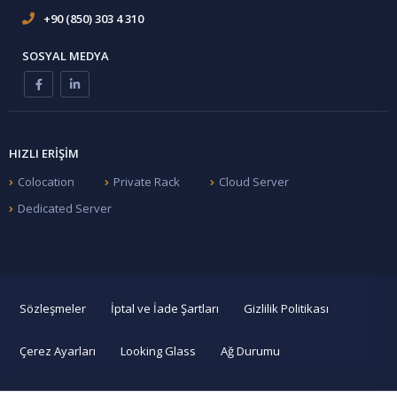
+90 (850) 303 4 310
SOSYAL MEDYA
HIZLI ERIŞIM
Colocation
Private Rack
Cloud Server
Dedicated Server
Sözleşmeler
İptal ve İade Şartları
Gizlilik Politikası
Çerez Ayarları
Looking Glass
Ağ Durumu