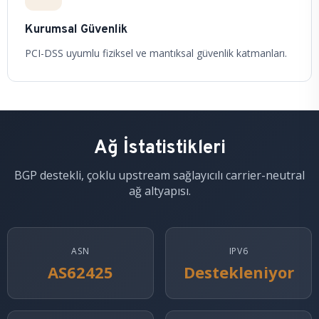
Kurumsal Güvenlik
PCI-DSS uyumlu fiziksel ve mantıksal güvenlik katmanları.
Ağ İstatistikleri
BGP destekli, çoklu upstream sağlayıcılı carrier-neutral
ağ altyapısı.
ASN
IPV6
AS62425
Destekleniyor