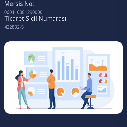
Mersis No:
0601103812900001
Ticaret Sicil Numarası
422832-5