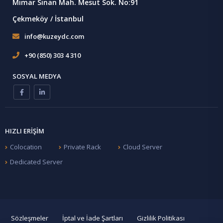
Mimar Sinan Mah. Mesut Sok. No:91
Çekmeköy / İstanbul
info@kuzeydc.com
+90 (850) 303 4 310
SOSYAL MEDYA
HIZLI ERIŞIM
Colocation
Private Rack
Cloud Server
Dedicated Server
Sözleşmeler
İptal ve İade Şartları
Gizlilik Politikası